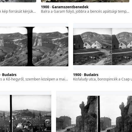
1900 · Garamszentbenedek
FL XIV.380 Karafiáth Jenő iratai / Szekfű András adománya
balra a Garam folyó, jobbra a bencés apátsági templom és kolostor épülettömbje. A kép forrását kérjük így adja meg: Fortepan / BFL XIV.380 Karafiáth Jenő iratai / Szekfű András adománya
 · Budaörs
1900 · Budaörs
a Kő-hegyről, szemben középen a mai Kőhalom utca. A felvétel 1900 előtt készült.
Kisfaludy utca, borospincék a Csap utca sarkán, háttérben az Odvas-hegy. A felvé