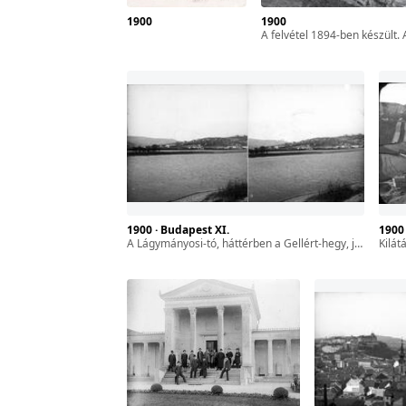
1900
1900
zféra
A felvétel 1894-ben készült. A kép forrását kérjük így adja meg: Fortepan / B
ár-
l. 17.
sszes
1900 · Budapest XI.
1900
a Lágymányosi-tó, háttérben a Gellért-hegy, jobbra fent a Citadella. A felvétel 1894-ben készült.
kilátás 
yan
ét
gyar