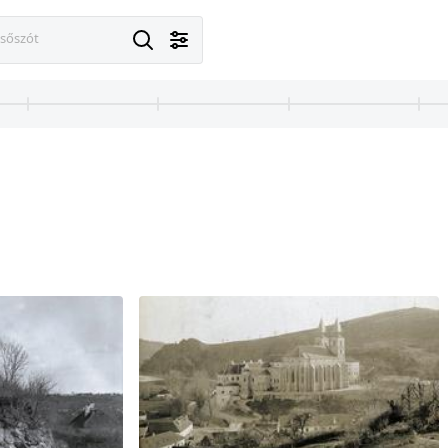
esőszót