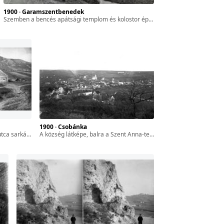
1900 · Garamszentbenedek
szemben a bencés apátsági templom és kolostor épülettömbje. A kép forrását kérjük így adja meg: Fortepan / BFL XIV.380 Karafiáth Jenő iratai / Szekfű András adománya
1900 · Csobánka
tel 1900 előtt készült.
a község látképe, balra a Szent Anna-templom, jobbra a szerb ortodox templom. A felvétel 1900 előtt készült.