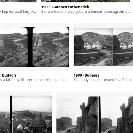
1900 · Garamszentbenedek
FL XIV.380 Karafiáth Jenő iratai / Szekfű András adománya
balra a Garam folyó, jobbra a bencés apátsági templom és kolostor épülettömbje. A kép forrását kérjük így adja meg: Fortepan / BFL XIV.380 Karafiáth Jenő iratai / Szekfű András adománya
 · Budaörs
1900 · Budaörs
a Kő-hegyről, szemben középen a mai Kőhalom utca. A felvétel 1900 előtt készült.
Kisfaludy utca, borospincék a Csap utca sarkán, háttérben az Odvas-hegy. A felvé