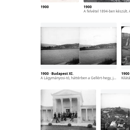
1900
1900
zféra
A felvétel 1894-ben készült. A kép forrását kérjük így adja meg: Fortepan / B
ár-
l. 17.
sszes
1900 · Budapest XI.
1900
a Lágymányosi-tó, háttérben a Gellért-hegy, jobbra fent a Citadella. A felvétel 1894-ben készült.
kilátás 
yan
ét
gyar