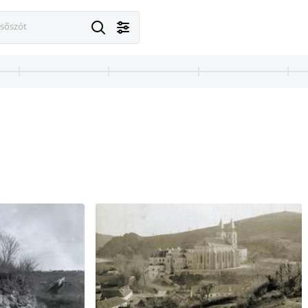
esőszót