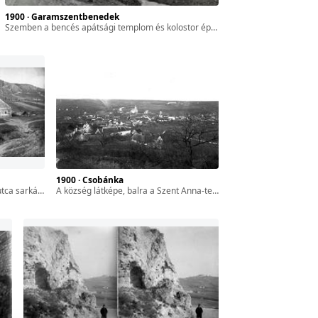
1900 · Garamszentbenedek
szemben a bencés apátsági templom és kolostor épülettömbje. A kép forrását kérjük így adja meg: Fortepan / BFL XIV.380 Karafiáth Jenő iratai / Szekfű András adománya
1900 · Csobánka
tel 1900 előtt készült.
a község látképe, balra a Szent Anna-templom, jobbra a szerb ortodox templom. A felvétel 1900 előtt készült.