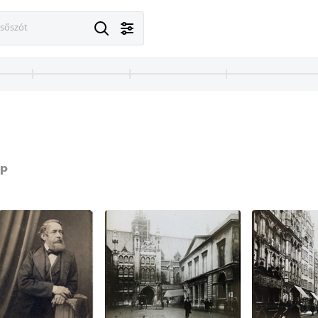
esőszót
p