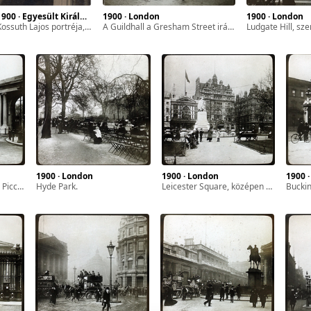
1900 · Egyesült Királyság
1900 · London
1900 · London
Kossuth Lajos portréja, a felvétel 1855 körül készült.
a Guildhall a Gresham Street irányából nézve.
Ludgate Hill, szemben a
1900 · London
1900 · London
1900 
alálkozásánál.
Hyde Park.
Leicester Square, középen a Shakespeare szobor és szökőkút, ettől balra az Empire Színház (később Empire mozi).
Buckingha