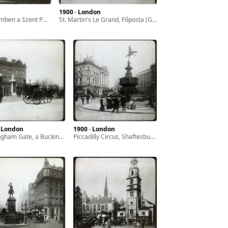
1900 · London
 Szent Pál-székesegyház.
St. Martin's Le Grand, Főposta (General Post Office).
· London
1900 · London
m Gate, a Buckingham Palota oldalkapuja.
Piccadilly Circus, Shaftesbury Memorial Fountain, háttérben a Coventry Street.