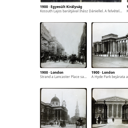
1900 · Egyesült Királyság
zféra
Kossuth Lajos barátjával Ihász Dániellel. A felvétel 1855 körül készült.
ár-
l. 17.
sszes
1900 · London
1900 · London
Strand a Lancaster Place sarkától a Szűz Mária-templom (St Mary le Strand) felé nézve.
a Hyde Park bejárata a Piccadilly - Park Lane - Knightsbridge t
yan
ét
gyar