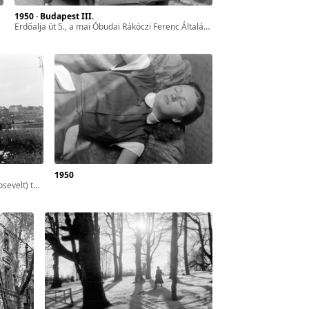
1950 · Budapest III.
Erdőalja út 5., a mai Óbudai Rákóczi Ferenc Általános iskola előtt áll a Wolseley 18/85 típusú személygépkocsi.
1950
az egykori Karmelita kolostor épülete.