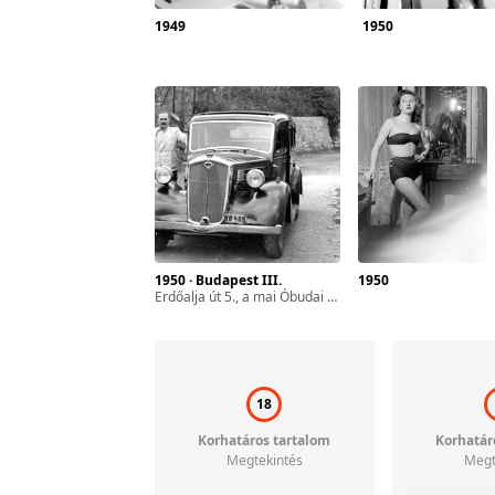
1949
1950
zféra
ár-
l. 17.
sszes
1950 · Budapest III.
1950
Erdőalja út 5., a mai Óbudai Rákóczi Ferenc Általános iskola előtt áll a Wolseley 18/85 típusú személygépkocsi.
yan
ét
gyar
18
Korhatáros tartalom
Korhatár
Megtekintés
Megt