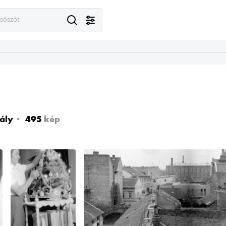
esőszót
ály
495
kép