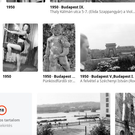
1950
1950 · Budapest IX.
Thaly Kálmán utca 5-7. (Elida Szappangyár) a Viola utca felől fotózva. Jobbra a Mester utcai Szent István Közgazdasági Szakközépiskola és Kollégium, háttérben a Lenhossék utcai Palma Gumigyár azóta lebontott épülete.
1950
1950 · Budapest III.
1950 · Budapest V.,Budapest I.
Pünkösdfürdői strand, Puttó halakkal című szobor.
a felvétel a Széchenyi István (Roosevelt) téren készült, szemben a Széchenyi Lánchíd, jobbra távolabb a budai Várban a Várszínház és 
18
os tartalom
ekintés