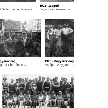
1928 · Szeged
lért térnél, hidroplán állomás.
pályaudvar. Középen Weygand Tibor énekes, jobbra Scherz Ede rádióbemondó.
agyarország
1928 · Magyarország
ygand Tibor énekes.
középen Weygand Tibor énekes.