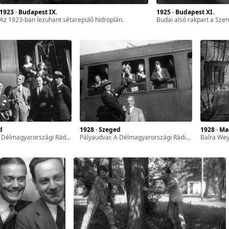
1923 · Budapest IX.
1925 · Budapest XI.
az 1923-ban lezuhant sétarepülő hidroplán.
budai alsó rakpart a Szent Gel
d
1928 · Szeged
1928 · M
iómatinéjának résztvevői. Fent Horváth Éva, Tóth Erzsi, lent Weygand Tibor, Scherz Ede, Hegedűs Tibor.
pályaudvar. A Délmagyarországi Rádió Klub szegedi Rádiómatinéjának résztvevői. Fent Tóth Erzsi, Horváth Éva és Berki Lili, lent Weygand Tibor, Scherz Ede.
balra We