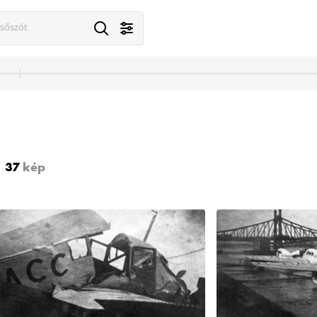
esőszót
37
kép