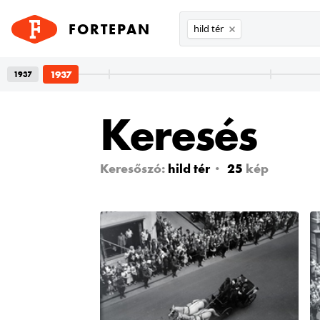
FORTEPAN
hild tér
1937
1937
Keresés
l. 24.
Keresőszó:
hild tér
25
kép
etet
zsi
nem