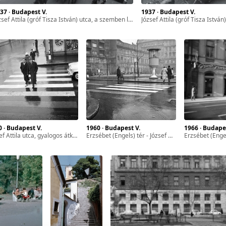
937 · Budapest V.
1937 · Budapest V.
tila (gróf Tisza István) utca, a szemben lévő háztömb a háborúban megsemmisült, ma a Hild tér van a helyén. A felvétel III. Viktor Emánuel olasz király budapesti látogatása alkalmával, 1937. május 19-én készült.
József Attila (gróf Tisza István) utca, szemben a mára megszűnt Perc köz torkolata. A jobb oldali háztömb a háborúban megsemmisült, ma a Hild tér van a helyén. A felv
0 · Budapest V.
1960 · Budapest V.
1966 · Budape
 utca, gyalogos átkelőhely a Hild tér felől, balra a háttérben az Erzsébet (Engels) tér.
Erzsébet (Engels) tér - József Attila utca sarok, szemben a Hild tér.
Erzsébet (Engels) tér 1.,