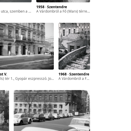
1958 · Szentendre
étel III. Viktor Emánuel olasz király budapesti látogatása alkalmával, 1937. május 19-én készült.
a Várdombról a Fő (Marx) térre vezető Hild (ekkor névtelen) lépcső.
st V.
1968 · Szentendre
 Gyopár eszpresszó. Jobbra a Hild tér (ekkor még névtelen).
a Várdombról a Fő (Marx) térre vezető Hild (ekkor névtelen) lépcső. Balra a Városháza Rákóczi Ferenc utcai oldalhomlokzata látható.