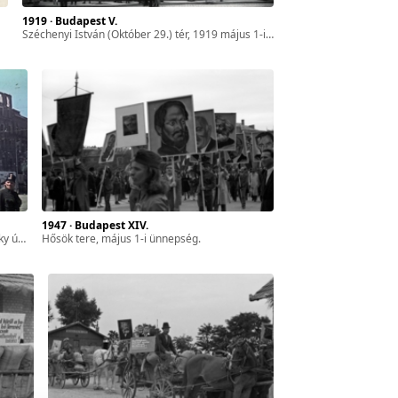
1919 · Budapest V.
Széchenyi István (Október 29.) tér, 1919 május 1-i díszlet Marx szoborral a Gresham palota előtt.
1947 · Budapest XIV.
lvonulók.
Hősök tere, május 1-i ünnepség.