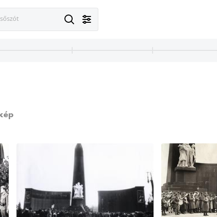
esőszót
kép