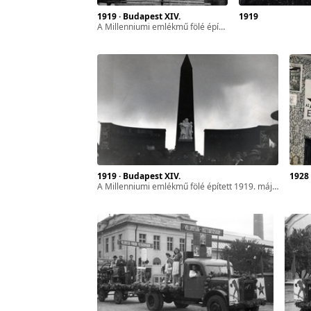
1919 · Budapest XIV.
1919
zféra
a Millenniumi emlékmű fölé építik az 1919. május 1-i díszletet a későbbi Hősök terén.
ár-
l. 17.
sszes
1919 · Budapest XIV.
1928
a Millenniumi emlékmű fölé épített 1919. május 1-i díszlet a későbbi Hősök terén.
yan
ét
gyar