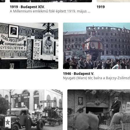
1919 · Budapest XIV.
1919
a Millenniumi emlékmű fölé épített 1919. május 1-i díszlet a későbbi Hősök terén.
1946 · Budapest V.
Nyugati (Marx) tér, balra a Bajcsy-Zsilinszky út, jobbra a Szent István körút, május 1-i fe