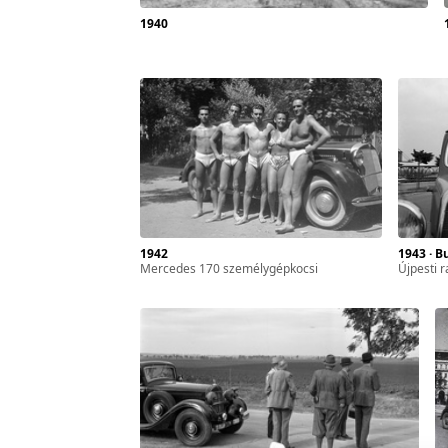
1940
zféra
ár-
l. 17.
sszes
1942
1943 · 
Mercedes 170 személygépkocsi
Újpesti
yan
ét
gyar