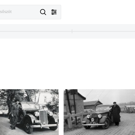
esőszót