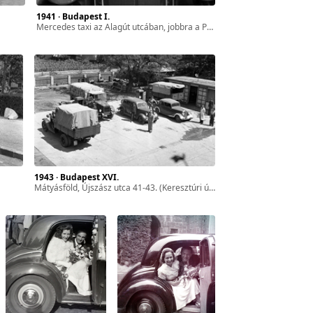
1941 · Budapest I.
Mercedes taxi az Alagút utcában, jobbra a Pauler utca torkolata.
1943 · Budapest XVI.
Mátyásföld, Újszász utca 41-43. (Keresztúri út 1-3.), Magyar Királyi Honvéd gépkocsiszertár, üzemanyagtöltő állomás.