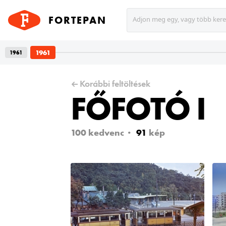
FORTEPAN
Adjon meg egy, vagy több ker
1961
1961
l. 24.
Korábbi feltöltések
FŐFOTÓ I
100 kedvenc
91
kép
etet
zsi
nem