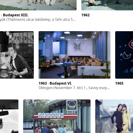
2 · Budapest XIII.
1962
úk (Thälmann) utcai lakótelep, a Tahi utca 50-54. számú ház előtti park.
1963 · Budapest VI.
1965
Oktogon (November 7. tér) 1., Savoy eszpresszó. Szemben Lakner László festőművész 1962-ben alkotott, A város című seccoja.