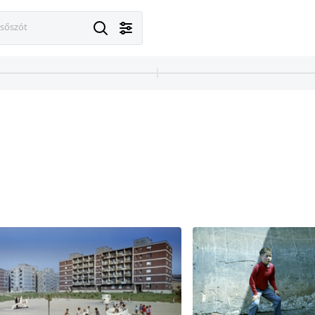
esőszót