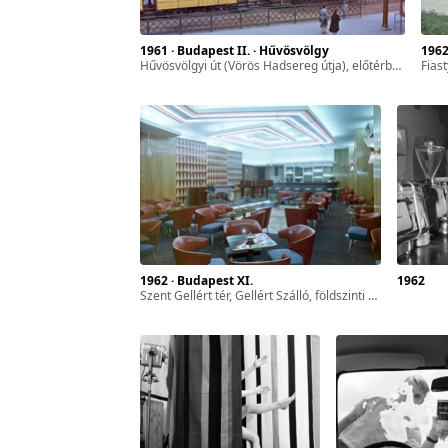
zféra
ár-
1961 · Budapest II. · Hűvösvölgy
196
Hűvösvölgyi út (Vörös Hadsereg útja), előtérben a villamos-végállomás, az út túloldalán az autóbusz-végállomás.
Fiasty
l. 17.
sszes
yan
1962 · Budapest XI.
1962
Szent Gellért tér, Gellért Szálló, földszinti bár.
ét
gyar