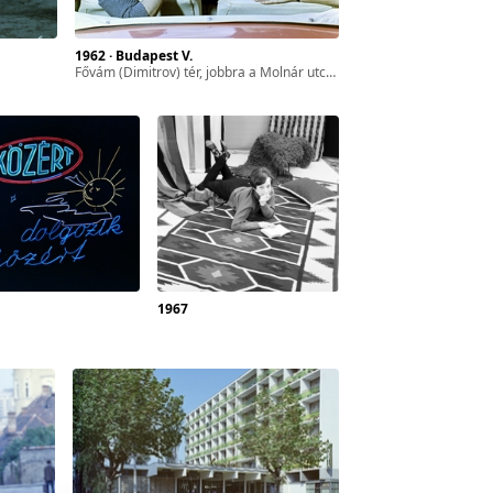
1962 · Budapest V.
Fővám (Dimitrov) tér, jobbra a Molnár utca, szemben a távolban a Gellért-hegy.
1967