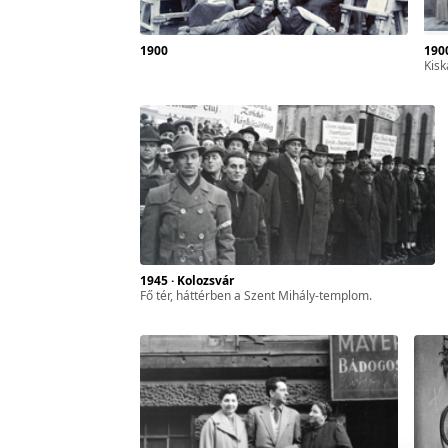
zféra
ár-
1900
190
Kis
l. 17.
sszes
yan
1945 · Kolozsvár
Fő tér, háttérben a Szent Mihály-templom.
ét
gyar