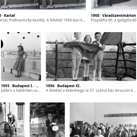
0 · Kartal
1900 · Váradszentmárton
kartal, Podmaniczky-kastély. A felvétel 1896-ban készült.
Püspökfürdő, a gyógyfürdő parkj
1955 · Budapest I. · budai Vár,Halászbástya
1956 · Budapest XI.
jobbra a háttérben az Országház.
a felvétel a Kelenhegyi út 37. számú ház teraszán készült.