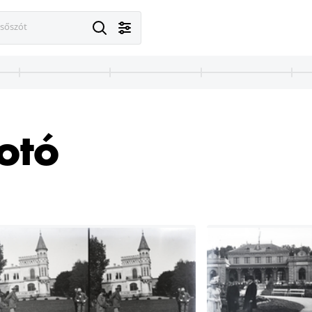
esőszót
fotó