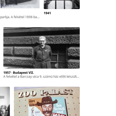
1941
a. A felvétel 1898-ban készült.
1957 · Budapest VII.
a felvétel a Barcsay utca 9. számú ház előtt készült. Burszán Sándor kávéfőzőgép-konstruktőr és -gyártó.