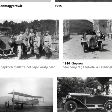
osonmagyaróvár
1915
1916 · Sopron
ocsi mellett Lipót bajor királyi herceg, császári tábornagy, mögötte balra Eduard von Böhm-Ermolli osztrák tábornok.
Széchenyi tér, a felvétel a Kaszinó (később Magyar Művelődés Háza, ma Liszt Ferenc Konferencia és Kulturális Közp