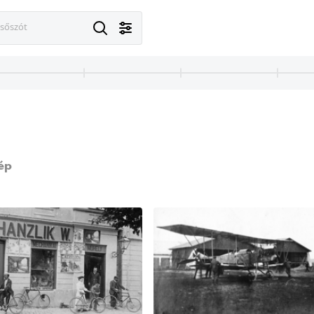
esőszót
ép