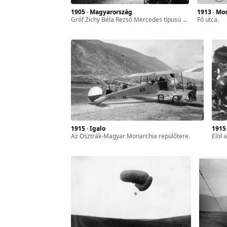
1905 · Magyarország
1913 · M
zféra
gróf Zichy Béla Rezső Mercedes típusú személygépkocsija.
Fő utca.
ár-
l. 17.
sszes
1915 · Igalo
1915
az Osztrák-Magyar Monarchia repülőtere.
elöl a gépk
yan
ét
gyar