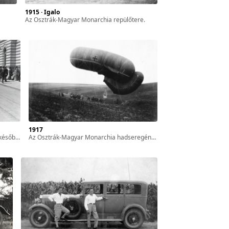
1915 · Igalo
az Osztrák-Magyar Monarchia repülőtere.
1917
ont) előtt készült.
Az Osztrák-Magyar Monarchia hadseregének Drachen típusú rögzített megfigyelő léggömbje.