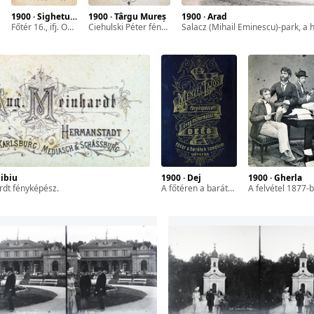
1900 · Sighetu Marmației
1900 · Târgu Mureș
1900 · Arad
Főtér 16., ifj. Osztapovics Ferenc fényképészeti és festészeti műterme.
Ciehulski Péter fényképészeti műterme.
Salacz (Mihail Eminescu)-park, a háttérben balra a Váro
Sibiu
1900 · Dej
1900 · Gherla
ardt fényképész.
a főtéren a barátok templom udvarán, Menzel Lajos fényképészeti üveg műterme.
a felvétel 1877-ben ké