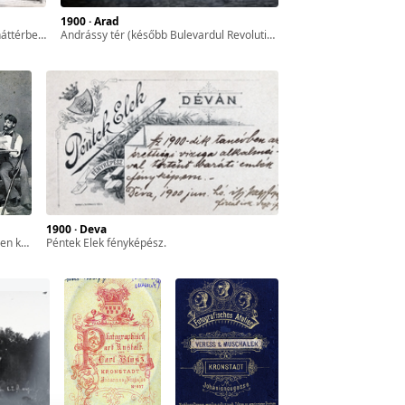
1900 · Arad
sháza tornya.
Andrássy tér (később Bulevardul Revolutiei). balra az Aradi Klasszikus Színház, szemben a minorita templom.
1900 · Deva
szült.
Péntek Elek fényképész.