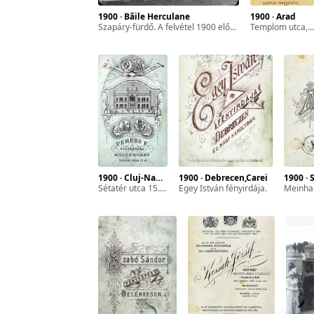
 2024
1900 · Băile Herculane
1900 · Arad
Szapáry-fürdő. A felvétel 1900 előtt készült. A kép forrását kérjük így adja meg: Fortepan / MMKM. Levéltári jelzet: MMKM TTFGY 2019.1.
Templom utca, a Zárda kertben, Drescher és Weisz fényképészek.
rains
reds
,
s of
1900 · Cluj-Napoca
1900 · Debrecen,Carei
1900 · 
Sétatér utca 15., Veress Ferenc fényképész.
Egey István fényirdája.
Meinh
re
ains,
e