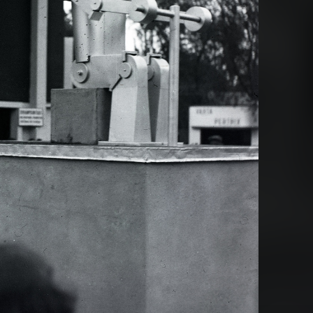
Paloznak
1937
1937
z-kastély.
1937
1937 · Dömös
a felvétel a 11- es főút melle