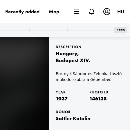
Recently added
Map
HU
1990
DESCRIPTION
Hungary
,
Budapest XIV.
Bortnyik Sándor és Zelenka László
működő szobra a Gépember.
loznak
1937
kastély.
YEAR
PHOTO ID
1937
146138
DONOR
Sattler Katalin