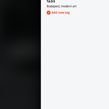
TAGS
Budapest
,
modern art
Add new tag
1937
1937
tt készült, a háttérben a fák között a hajóállomás látszik.