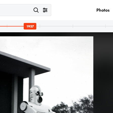
Photos
1937
1937 · Budapest XIV.
1937 · Paloznak
1937 · Pa
Műjégpálya, háttérben a Vajdahunyad vára.
Venyige utca, kúria és vincellérház, később Boda-Ponori Thewrewk nyaraló.
Pongrácz-