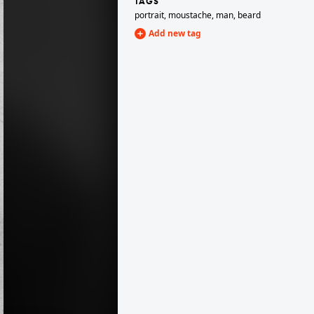
TAGS
portrait
,
moustache
,
man
,
beard
Add new tag
1905
1905