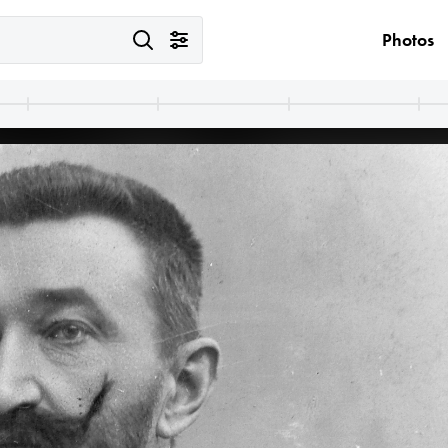
Photos
· Budapest V.
1905
tca 55.