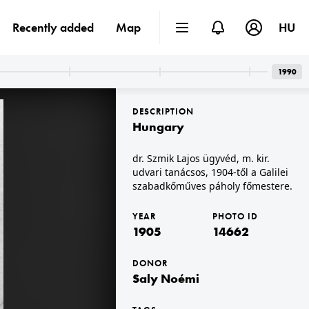
Recently added
Map
HU
1990
DESCRIPTION
Hungary
dr. Szmik Lajos ügyvéd, m. kir.
udvari tanácsos, 1904-től a Galilei
szabadkőműves páholy főmestere.
1905
1905
YEAR
PHOTO ID
1905
14662
DONOR
Saly Noémi