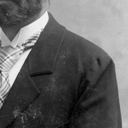
1905 · Budapest VIII.
1905
Füvészkert, Viktória-ház, virágzó amazóniai tündérrózsák.
5 · Pécs
1905 · Plzeň
ics városrész.
Bory, börtön.