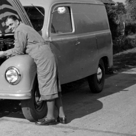
1955
1955 · Buják
az Ikarus 55 típusú autóbusz az egykor
1955
1955 · Budapest 
Újpesti-öböl, MAHART hajó