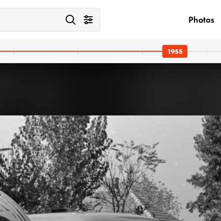
Photos
1955
1955
1955 · Budape
Rubik R-08 Pi