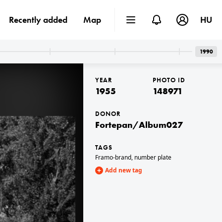
Recently added
Map
HU
1990
YEAR
PHOTO ID
1955
148971
DONOR
Fortepan/Album027
st II. · Hármashatárhegy Airport
1955 · Hungary,Lake Balaton
lis típusú vitorlázó repülőgép.
Kisfaludy gőzüzemű csavaros személyhajó.
TAGS
Framo-brand
,
number plate
Add new tag