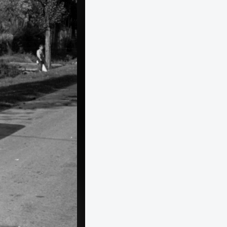
1955 · Verőce
i vadászkastély előtt áll.
(Nógrádverőce), Magyarkút, MÁVAG üdülő.
IV.
1955 · Lőrinci
javító, a Petőfi személyhajó átépítése.
Petőfi Sándor szobra.