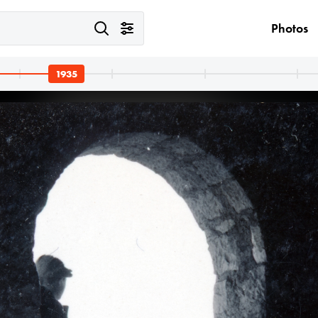
Photos
1935
est I.
1935 · Budapest III.
 szemben a Gellért-hegy.
Pünkösdfürdői strand.