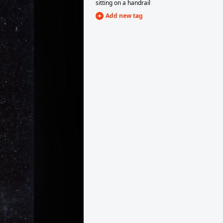
sitting on a handrail
Add new tag
1935 · Budapest II.
Kulpa utca 8.
1935 · Balatonboglár
kikötő.