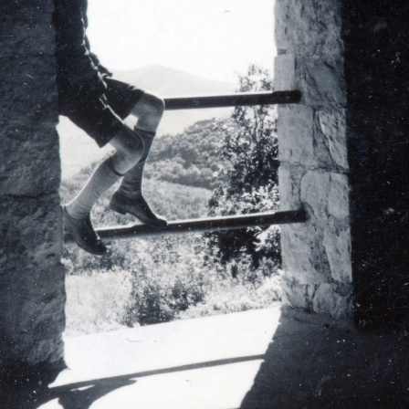
· Budapest II.
1935
tel a Kulpa utca 8 -az épület kibővítésekor készült.
1935 · Budapest I. · Halászbástya
1935 · Vienna
Graben, Pestisoszlop.