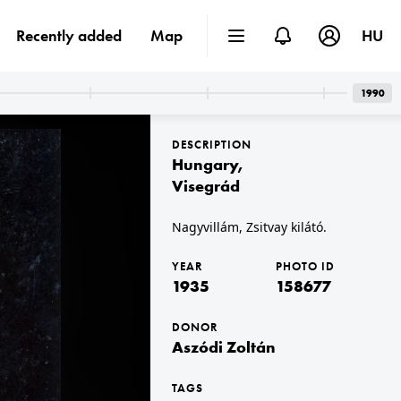
Recently added
Map
HU
1990
DESCRIPTION
Hungary
,
Visegrád
Nagyvillám, Zsitvay kilátó.
1935 · Budapest III.
Pünkösdfürdői strand.
YEAR
PHOTO ID
1935
158677
DONOR
Aszódi Zoltán
TAGS