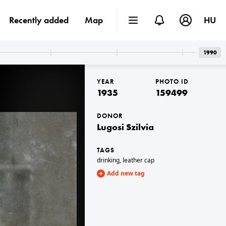
Recently added
Map
HU
1990
YEAR
PHOTO ID
1935
159499
DONOR
Lugosi Szilvia
1935
TAGS
drinking
,
leather cap
Add new tag