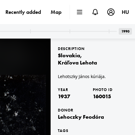
Recently added
Map
HU
1990
DESCRIPTION
Slovakia
,
Kráľova Lehota
Lehotszky János kúriája.
1937
1937
YEAR
PHOTO ID
1937
160015
DONOR
Lehoczky Feodóra
TAGS