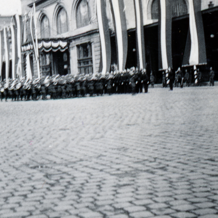
zerland
1937
1937 · Shepetivka
1937 · Berlin
1937 · 
Szent Család-templom (Pfarrkirche zur Heiligen Familie).
Múzeum-sziget, Neptunbrunnen, háttérben a Városi Palota (Stadtschloss).