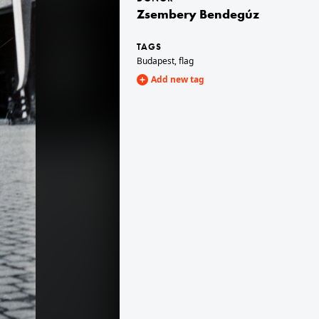
Zsembery Bendegúz
1937
TAGS
Budapest
,
flag
Add new tag
Pompei
1937
1937