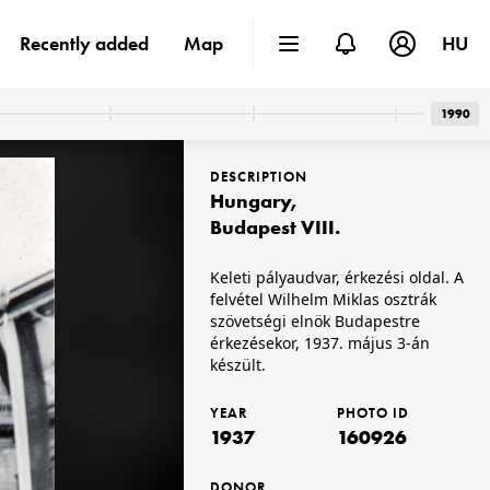
Recently added
Map
HU
1990
DESCRIPTION
Hungary
,
Budapest VIII.
Keleti pályaudvar, érkezési oldal. A
felvétel Wilhelm Miklas osztrák
1937
1937
szövetségi elnök Budapestre
érkezésekor, 1937. május 3-án
készült.
YEAR
PHOTO ID
1937
160926
DONOR