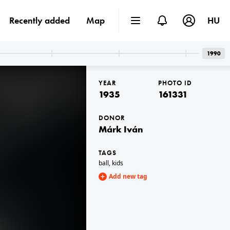
Recently added
Map
HU
1990
YEAR
PHOTO ID
1935
161331
DONOR
Márk Iván
Brescia
1935
della Vittoria.
TAGS
ball
,
kids
Add new tag