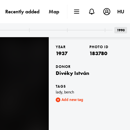
Recently added
Map
HU
1990
YEAR
PHOTO ID
1937
183780
DONOR
Divéky István
1937
TAGS
lady
,
bench
Add new tag