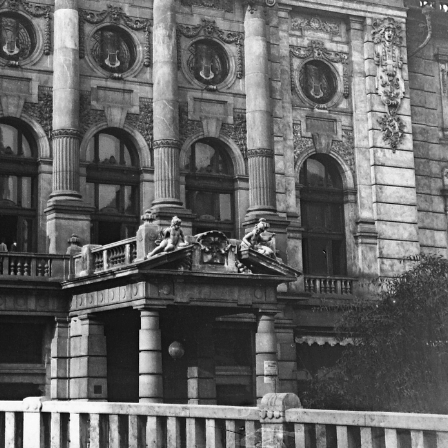
1917
1917
Első világháború, harcálláspont.
Első világháború, futóárok
1917