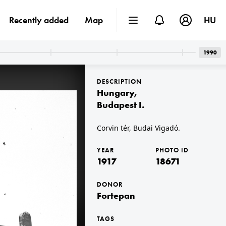
Recently added
Map
HU
1990
DESCRIPTION
Hungary
,
Budapest I.
Corvin tér, Budai Vigadó.
1917
YEAR
PHOTO ID
1917
18671
DONOR
Fortepan
TAGS