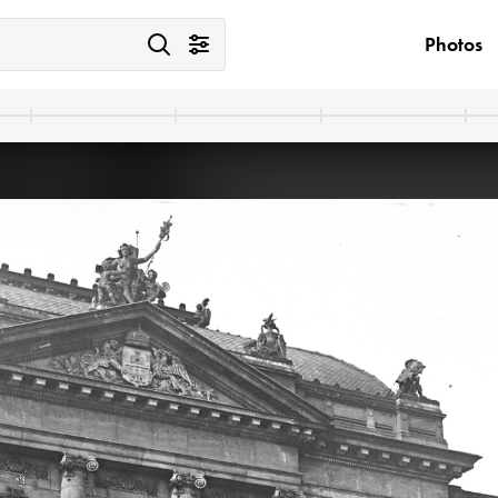
Photos
1917
világháború, futóárok.