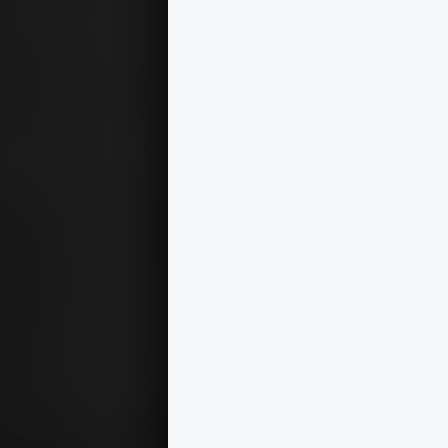
1963 · Budapest VIII.
Blaha Lujza tér és a Nemzeti Színház a Népszínház utca felől nézve.
1963
1963