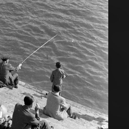
1963 · Budapest · Margit Islands
1963 · Budapest XI.,Budapest V.
1963
kilátás a Belgrád rakpart és a MAHART nemzetközi hajóállomása felé.