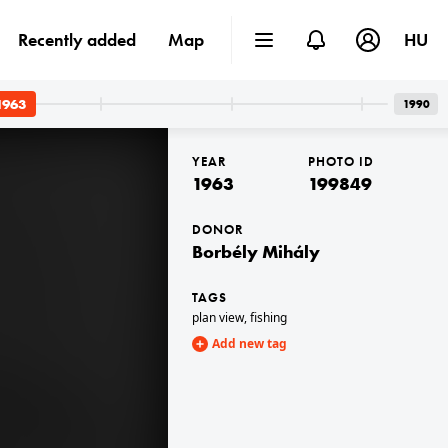
Recently added
Map
HU
1963
1990
YEAR
PHOTO ID
1963
199849
DONOR
Borbély Mihály
1963
TAGS
plan view
,
fishing
Add new tag