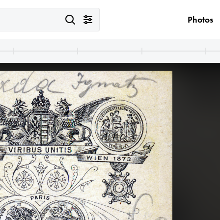
Photos
00 · Hungary
1900 · Melk
1900
ssy Gyula gróf. A felvétel 1870 körül készült.
az apátság a Dunáról nézve.