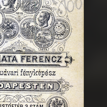
Rijeka
1900 · Rijeka
y tér, ma Adamićeva ulica, Grand Café.
ma Trg Riccarda Zanelle, Kormányzói Pal
1900 · Budapest VIII.
1900 · Budapest I.
1900
képészeti műterme.
Baross utca 107., Weimann János fényképészet műterme.
Fő utca, Prager J. fényképész.