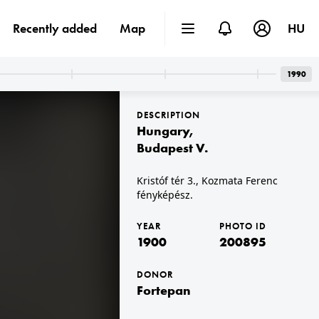
Recently added
Map
HU
1990
DESCRIPTION
Hungary
,
Budapest V.
Kristóf tér 3., Kozmata Ferenc
fényképész.
1900
1900
YEAR
PHOTO ID
1900
200895
DONOR
Fortepan