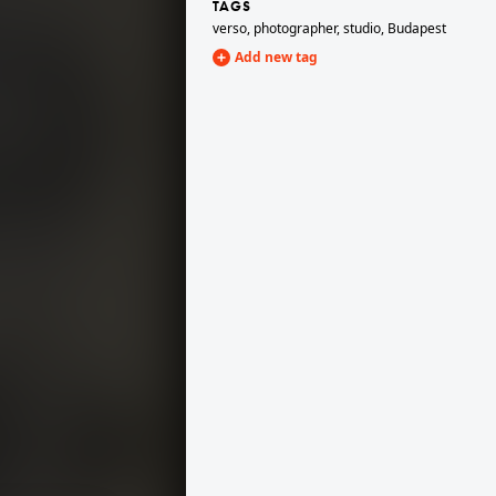
TAGS
verso
,
photographer
,
studio
,
Budapest
Add new tag
1900 · Cegléd
ota.
Vasút utca, Gombos udvar, Gonda és Társa fényképészek.
1900 · Budapest IV.
1900 · Vienna,Timisoara,Pančevo
István út - Deák Ferenc utca sarok, Szeredniczky Nándor fényirdai műterme.
Kohlmarkt 1., Ballgasse, Nikolaus Stockmann fényképész.