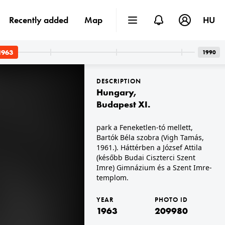
Recently added
Map
HU
1963
1990
DESCRIPTION
Hungary
,
Budapest XI.
park a Feneketlen-tó mellett,
Bartók Béla szobra (Vigh Tamás,
1963 · Budapest VI.
Oktogon (November 7. tér) 1., Savoy eszpresszó.
1961.). Háttérben a József Attila
(később Budai Ciszterci Szent
Imre) Gimnázium és a Szent Imre-
templom.
YEAR
PHOTO ID
1963
209980