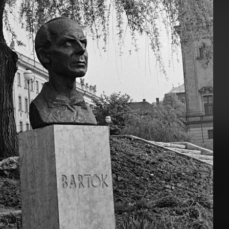
1963
1963 · Bern
s épület a Bundeshaus (a svájci parlament épülete).
Marktgasse, előtérben az Anna-Seiler-Brunnen látszik, a háttérben a Münster-székesegyház tornya.