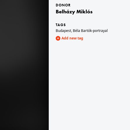
DONOR
Belházy Miklós
1963
TAGS
Budapest
,
Béla Bartók-portrayal
Add new tag
1963 · Switzerland
1963 · Luzern
Hauptgasse, a Mittlerer Brunnen, háttérben az Obertor.
Hirschenplatz, szemben a Rössligasse.