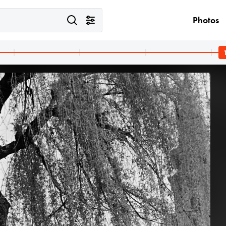
Photos
1963 · Hungary
1963 · Budapest VI.
Szoboszlay Szájharmonika Quartett: Koltay András, Szoboszlay Sándor, Farkas Sándor, Dudás lászló.
Oktogon (November 7. tér) 1., Savoy eszpresszó. Szemben Lakner László festőművész 1962-ben alkotott, A város című seccoja.