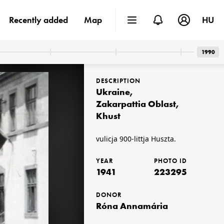
Recently added
Map
HU
1990
DESCRIPTION
Ukraine
,
Zakarpattia Oblast
,
Khust
1941 · Hungary
vulicja 900-littja Huszta.
kiképzésen résztvevő leventék.
YEAR
PHOTO ID
1941
223295
DONOR
Róna Annamária