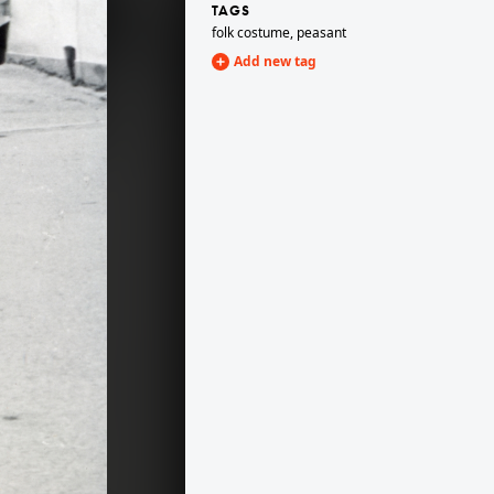
TAGS
folk costume
,
peasant
Add new tag
1941 · Košice
jenská ulica-t.
Bethlen Gábor körút (Kuzmányho ulica)-i házak az 1941. június 26.-i bombázás után.
1941