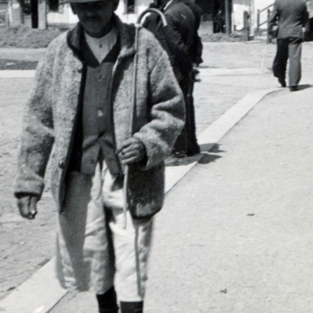
· Hungary
1941 · Košice
áson résztvevő leventék.
Bethlen Gábor körút (Kuzmányho ulica)-i házak az 1941. június 26.-i bombázás után. A romos ház helyén nyitották a Vo
1941 · China
1941
g-ból evakuált család.
a japán támadás után Hongkong-ból evakuált család.