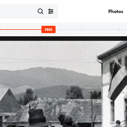
Photos
1941
yő
1941 · Gödöllő · Máriabesnyő
1941
.
háttérben a Nagyboldogasszony-bazilika tornya.