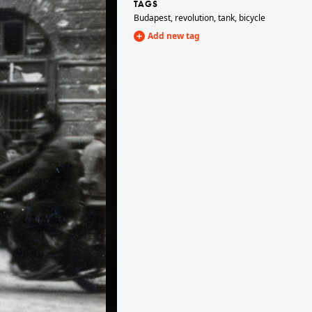
TAGS
Budapest
,
revolution
,
tank
,
bicycle
Add new tag
1956
1956 · Budapest VIII.
Bródy Sándor utca 5-7., a felvétel a Magyar Rádió épülete előtt készült.