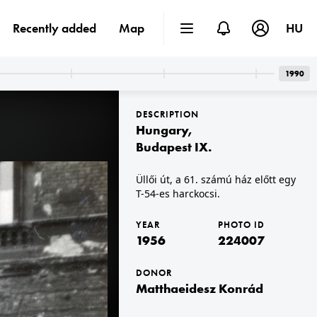
Recently added
Map
HU
1990
DESCRIPTION
Hungary
,
Budapest IX.
Üllői út, a 61. számú ház előtt egy
T-54-es harckocsi.
1956 · Budapest XIV.
Bosnyák utca, a Posta Központi Járműtelep felvonuló dolgozói, háttérben a 7/a számú ház.
YEAR
PHOTO ID
1956
224007
DONOR
Matthaeidesz Konrád