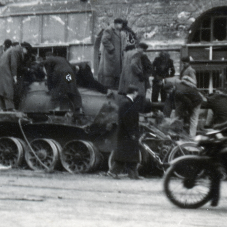
1956 · Budapest XIV.
1956 · Budapest XIV.
Bosnyák utca, a Posta Központi Járműtelep felvonuló dolgozóinak dekorációja, háttérben a 7/a számú ház.
Bosnyák utca, a Posta Központi Járműtelep felvonuló dolgozói, a felvétel a Kövér Lajos utca közelében készült.
1956
1956