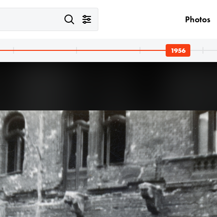
Photos
1956
1956 · Budapest XIV.
űtelep felvonuló dolgozói.
Thököly út, a Posta Központi Járműtelep felvonuló dolgozói.