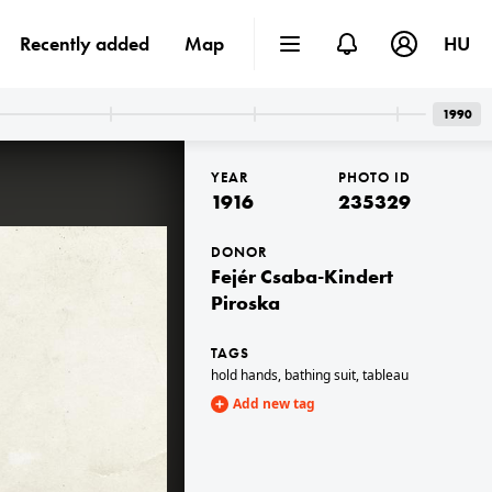
Recently added
Map
HU
1990
YEAR
PHOTO ID
1916
235329
DONOR
Fejér Csaba-Kindert
Piroska
1916 · Germany
tere.
a Deutschland kereskedelmi tengeralattjáró belső tere.
TAGS
hold hands
,
bathing suit
,
tableau
Add new tag