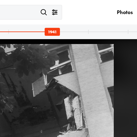
Photos
1941
· Hungary
1941 · Hungary
 öltönyben Bárdossy László külügyminiszter.
jobbra karbatett kézzel Bárdossy László külügyminisz