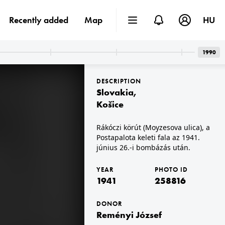
Recently added
Map
HU
1990
DESCRIPTION
Slovakia
,
Košice
Rákóczi körút (Moyzesova ulica), a
Postapalota keleti fala az 1941.
1941 · Hungary
ter ül.
szürke öltönyben Bárdossy László külügyminiszter.
június 26.-i bombázás után.
YEAR
PHOTO ID
1941
258816
DONOR
Reményi József