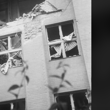
1941 · Hungary
1941 · Hungar
 külügyminiszter.
középen szürke öltönyben Bárdossy László külügyminiszter.
középen szürke ölt
1941 · Gödöllő · Máriabesnyő
1941 · Gödöllő · Máriabesnyő
a kegyhely kerítése, Szent Konrád kútja (Krasznai Lajos, 1934.).
Nagyboldogasszony-bazilika.