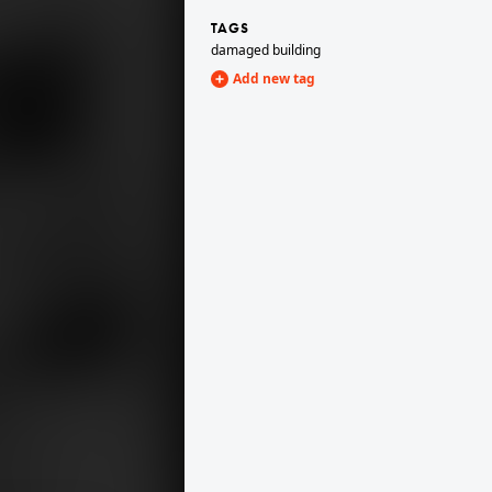
TAGS
damaged building
y
1941
Add new tag
önyben Bárdossy László külügyminiszter.
1941 · Gödöllő · Máriabesnyő
1941
háttérben a Nagyboldogasszony-bazilika tornya.