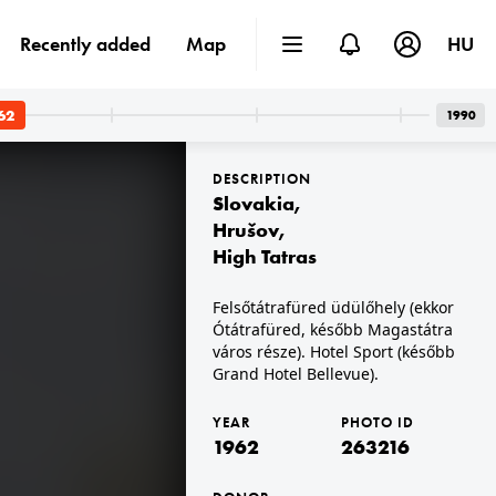
Recently added
Map
HU
62
1990
DESCRIPTION
Slovakia
,
Hrušov
,
High Tatras
1962 · Venice
Felsőtátrafüred üdülőhely (ekkor
a Ruga degli Orefici a Rialto hídról nézve.
Ótátrafüred, később Magastátra
város része). Hotel Sport (később
Grand Hotel Bellevue).
YEAR
PHOTO ID
1962
263216