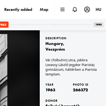
Recently added
Map
HU
1963
1990
DESCRIPTION
Hungary
,
Veszprém
Vár (Tolbuhin) utca, jobbra
Lovassy László (egykor Piarista)
1963
gimnázium, háttérben a Piarista
templom.
YEAR
PHOTO ID
1963
266372
DONOR
Szilvási hagyaték