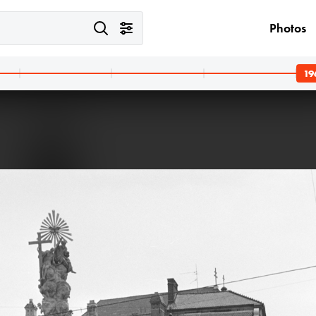
Photos
19
62 · Komló
1962
nda, szemben a fák mögött a gyógyfürdő, jobbra a Szanatórium részlete látható.