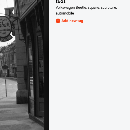
TAGS
Volkswagen Beetle
,
square
,
sculpture
,
automobile
 Val Gardena
1962 · Budapest XI.
Add new tag
n a Szent Katalin-templom, mögötte a Városháza az óratoronnyal.
Törökbálinti út, a felvétel az Ördögszikla köz közelében készült.
1962 · Luzern
1962 · Basel
Zeughaus.
Hirschenplatz.
Imbergässlein.