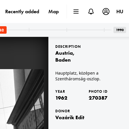
Recently added
Map
HU
62
1990
DESCRIPTION
Austria
,
Baden
Hauptplatz, középen a
Szentháromság-oszlop.
1962 · Budapest V.
az Országház a Duna felől.
YEAR
PHOTO ID
1962
270387
DONOR
Vozárik Edit