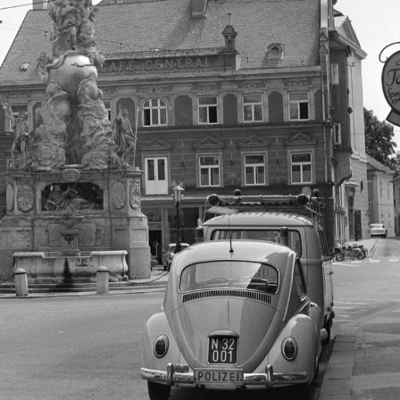
1962 · Selva di Val Gardena
1962 · Selva di
Szentháromság tér, Szent Katalin-templom. Távolban balra a Leányvár.
Városház tér (Radničné námestie, egykor Kossuth Lajos tér), szembe
1962 · Bremgarten
1962 · Altdorf
Marktgasse, szemben a Spittelturm.
Lehnplatz, előtérben az Urania-Brunnen, mögöttr jobbra a 