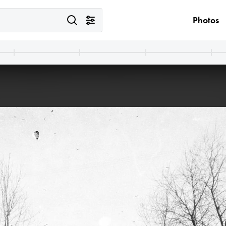
Photos
1916
1916 · Balatonszemes