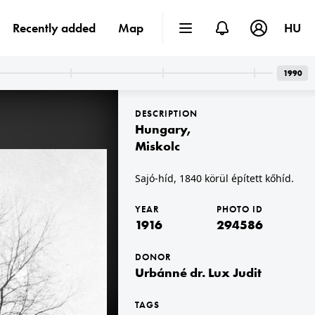
Recently added
Map
HU
1990
DESCRIPTION
Hungary
,
Miskolc
Sajó-híd, 1840 körül épített kőhíd.
1916 · Budapest II.
Marczibányi tér 6-7., a Budapesti Polgári Lövészegyesület központja. A csoportkép a díszteremben készült.
YEAR
PHOTO ID
1916
294586
DONOR
Urbánné dr. Lux Judit
TAGS