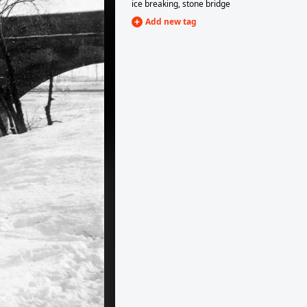
ice breaking
,
stone bridge
Add new tag
1916 · Visegrád
Fellegvár.
1916