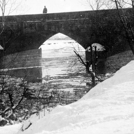
 Pécs
1916
1916
1916
balra fent a sziklán az 1845-ben állított barokk kőkereszt sziluettje látható.
1916
1916