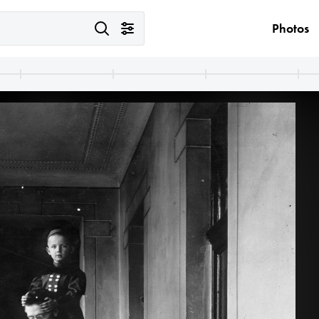
Photos
1900
1900
19