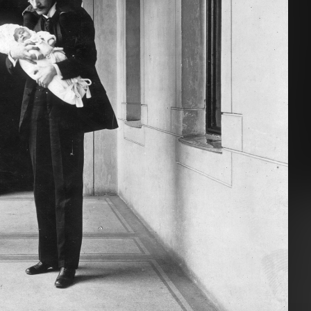
00
1900
1900 · Hunga
Küry Klára operettpri
 · Budapest XIV.
1900
edelem-, pénz- és hitelügy pavilonja a millenniumi kiállításon.