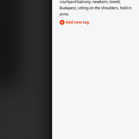
courtyard balcony
,
newborn
,
tonett
,
Budapest
,
sitting on the shoulders
,
hold in
ry
1900
1900
arms
madonna.
Add new tag
1900