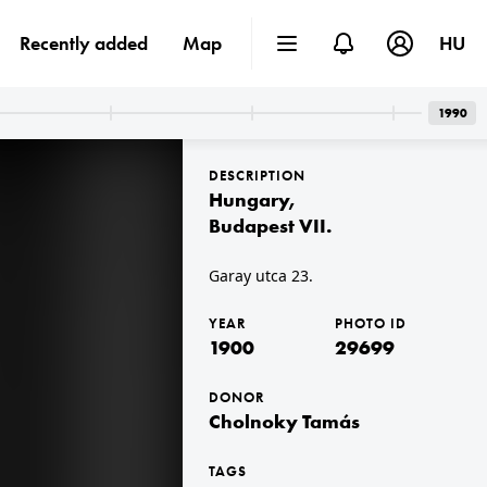
Recently added
Map
HU
1990
DESCRIPTION
Hungary
,
Budapest VII.
Garay utca 23.
00
1900
YEAR
PHOTO ID
1900
29699
DONOR
Cholnoky Tamás
TAGS