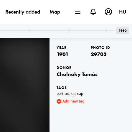
Recently added
Map
HU
1990
YEAR
PHOTO ID
1901
29703
DONOR
Cholnoky Tamás
 Košice
1901 · Sárospatak
a református egyház énekkara.
TAGS
portrait
,
kid
,
cap
Add new tag