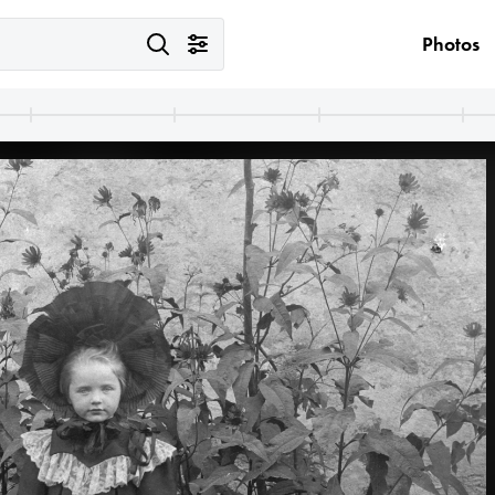
Photos
1906
1906