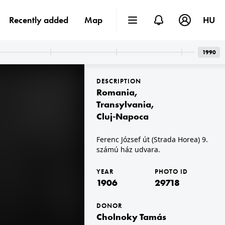
Recently added
Map
HU
1990
DESCRIPTION
Romania
,
Transylvania
,
Cluj-Napoca
1906 · Lindau
Ferenc József út (Strada Horea) 9.
Lindau-Insel, a Luitpold-Kaserne a Bodensee partján.
számú ház udvara.
YEAR
PHOTO ID
1906
29718
DONOR
Cholnoky Tamás