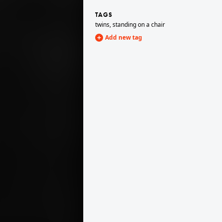
TAGS
twins
,
standing on a chair
1906 · Belgrade
1906
Zászlós dzsámi (Bajrakli dzamija).
Add new tag
1906