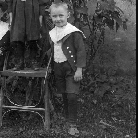
1906 · Opatija
1906
 személyszállító gőzhajó.
kikötő, MS Lovrana, Sirály típusú, egycsavaros tengeri személyszállító gőzhajó.
1906 · Hungary
1906
palota (Stari Dvor).