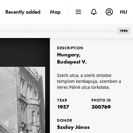
Recently added
Map
HU
1990
DESCRIPTION
Hungary
,
Budapest V.
Szerb utca, a szerb ortodox
templom kertkapuja, szemben a
1957
zy Ferenc Gimnázium.
Veres Pálné utca torkolata.
YEAR
PHOTO ID
1957
300769
DONOR
Szalay János