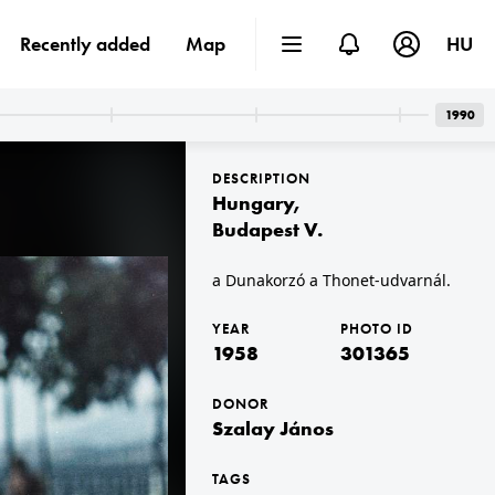
Recently added
Map
HU
1990
DESCRIPTION
Hungary
,
Budapest V.
a Dunakorzó a Thonet-udvarnál.
1958
YEAR
PHOTO ID
1958
301365
DONOR
Szalay János
TAGS