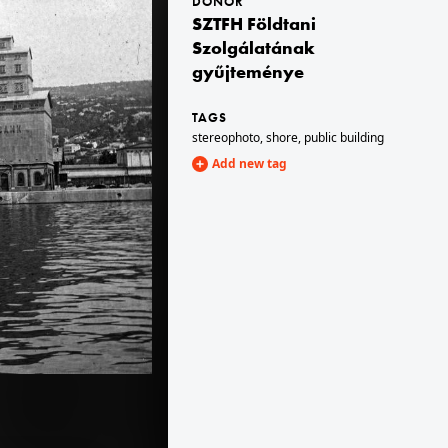
DONOR
SZTFH Földtani
1900 · Hronský Beňadik
szemben a bencés apátsági templom és kolostor épülettömbje. A kép forrását kérjük így adja meg: Fortepan / BFL XIV.380 Karafiáth Jenő iratai / Szekfű András adománya
Szolgálatának
gyűjteménye
TAGS
stereophoto
,
shore
,
public building
Add new tag
1900 · Csobánka
tel 1900 előtt készült.
a község látképe, balra a Szent Anna-templom, jobbra a szerb ortodox templom. A felvétel 1900 előtt készült.