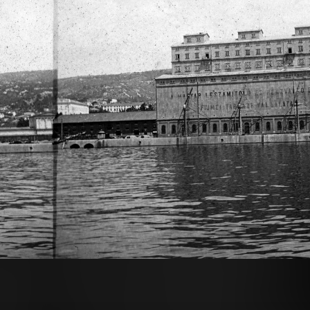
1900 · Hronský Beňadik
FL XIV.380 Karafiáth Jenő iratai / Szekfű András adománya
balra a Garam folyó, jobbra a bencés apátsági templom és kolostor épülettömbje. A kép forrását kérjük így adja meg: Fortepan / BFL XIV.380 Karafiáth Jenő iratai / Szekfű András adománya
 · Budaörs
1900 · Budaörs
a Kő-hegyről, szemben középen a mai Kőhalom utca. A felvétel 1900 előtt készült.
Kisfaludy utca, borospincék a Csap utca sarkán, háttérben az Odvas-hegy. A felvé