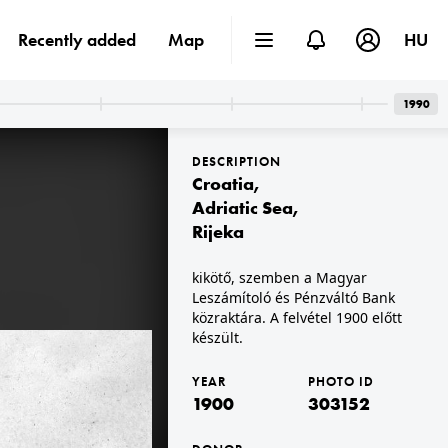
Recently added
Map
HU
1990
DESCRIPTION
Croatia
,
Adriatic Sea
,
Rijeka
kikötő, szemben a Magyar
Leszámítoló és Pénzváltó Bank
közraktára. A felvétel 1900 előtt
készült.
YEAR
PHOTO ID
1900
303152