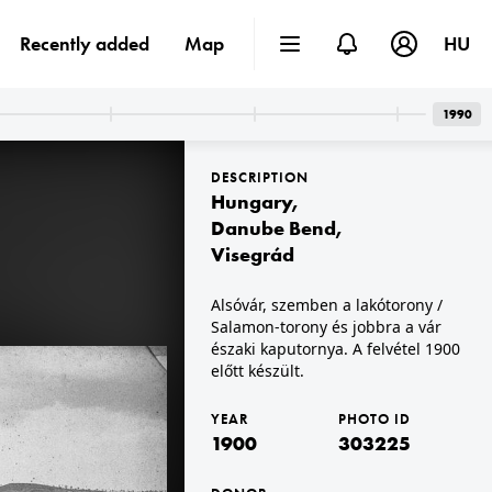
Recently added
Map
HU
1990
DESCRIPTION
Hungary
,
Danube Bend
,
Visegrád
1900 · Budaörs
Alsóvár, szemben a lakótorony /
borospincék a mai Gida utca körül. A felvétel 1900 előtt készült.
Salamon-torony és jobbra a vár
északi kaputornya. A felvétel 1900
előtt készült.
YEAR
PHOTO ID
1900
303225