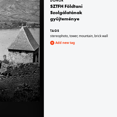
DONOR
SZTFH Földtani
Szolgálatának
1900
gyűjteménye
A felvétel 1900 előtt készült.
TAGS
stereophoto
,
tower
,
mountain
,
brick wall
Add new tag
1900 · Budaörs
900 előtt készült.
kilátás a Kálvária-dombról a Mária-völgy felé. A felvétel 1900 előtt készült.