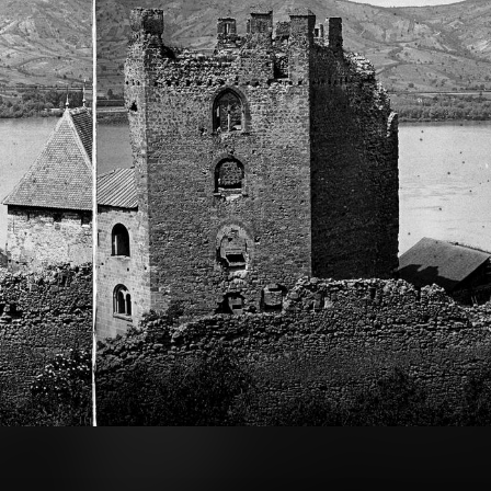
1900
étel 1900 előtt készült.
A felvétel 1900 előtt készült.
· Pieve di Cadore
1900 · Dolomiti
, balra a Városháza, mögötte a Chiesa di Santa Maria Nascente. A felvétel 1900 előtt készült.
Tre Cime di Lavaredo / Drei Zinnen, balra a háttérben a Monte Paterno, jobbra a Tre Cime egyik csúcsa látható, köztük a Forcella Lavaredo. A felvétel 1