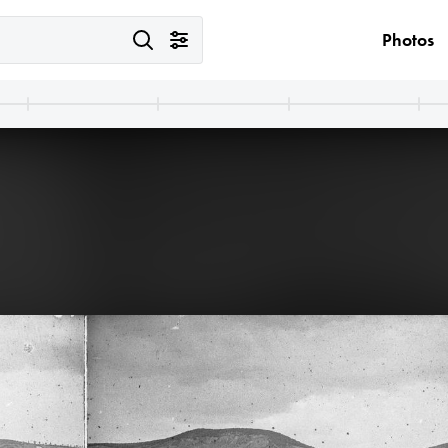
Photos
1900
étel 1900 előtt készült.
A felvétel 1900 előtt készült.