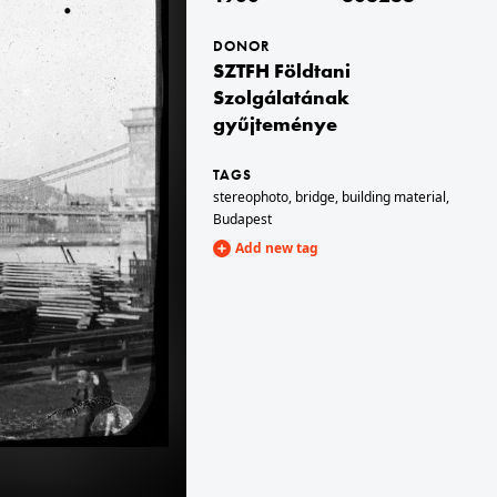
DONOR
1900 · Budapest VIII.
SZTFH Földtani
nyi Kar D épülete).
Trefort-kert, a Budapesti Tudományegyetem Fizikai Intézete (később az ELTE / Eötvös Loránd Tudományegyetem Bölcsészettudományi Kar D épülete).
Szolgálatának
gyűjteménye
TAGS
stereophoto
,
bridge
,
building material
,
Budapest
Add new tag
Budapest III. · Aquincum
1900 · Budapest III. · Aquincum
t és múzeum.
romkert és múzeum.