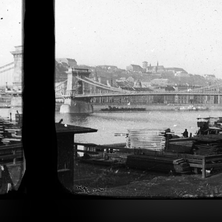
· Budapest VIII.,Budapest V.
1900 · Budapest VIII.
yetem Fizikai Intézetének épületéből (később az ELTE / Eötvös Loránd Tudományegyetem Bölcsészettudományi Kar D épülete) a Múzeum körút felé. Jobbra a Pannónia szálló hátsó homlokzata (majd az egyetemi épülete), távolabb a Nemzeti Színház tornyos épülete. A felvétel 1900 előtt készült.
Trefort-kert, szemben a Budapesti Tudományegyetem Fizikai Intézete (később az ELTE / Eötvös Loránd Tudományegyetem Bölcsészettudomá
 Visegrád
1900 · Budapest III. · Aquincum
1900 · 
a lakótorony / Salamon-torony és jobbra a vár északi kaputornya. A felvétel 1900 előtt készült.
romkert és múzeum.
romker