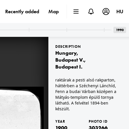
Recently added
Map
HU
1990
DESCRIPTION
Hungary
,
Budapest V.
,
Budapest I.
1900
raktárak a pesti alsó rakparton,
900 előtt készült.
A felvétel 1900 előtt készült.
háttérben a Széchenyi Lánchíd,
Fenn a budai Várban középen a
Mátyás-templom épülő tornya
látható. A felvétel 1894-ben
készült.
YEAR
PHOTO ID
1900
303266