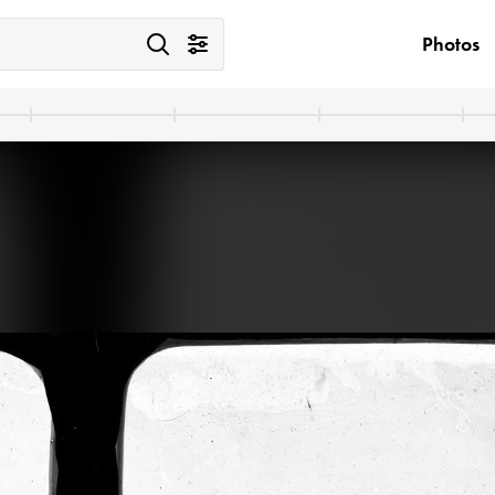
Photos
· Budaörs
1900 · Budaörs
-hegyről, szemben középen a későbbi Kőhalom utca. A felvétel 1900 előtt készült.
Kő-hegy, a kiemelkedő sziklatömb tetején az 1895-ben felállított vaskereszt. Balra a Templom téren álló Nepomuki Szent János-templom látható. A felvétel 1