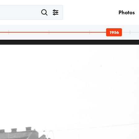
Photos
1956
1956
1956
1956 · Budapest XI.
Bartók Béla út, szemben a 61. é