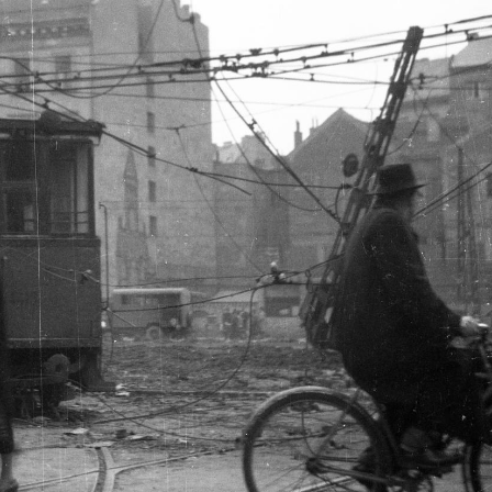
1956 · Hungary
1956 · Sopro
Rózsa utca az
1956 · Sopron
1956 · Sopron
t, mellette a Keresztelő Szent János-templom.
Szent Mihály utca, a felvétel a Fövényverem közelében készült, A háztetők felett a Tűztorony, távolabb a bencés templom (Kecske templom) tornya látható.
Fövényverem a Szent Mihály utcánál, középen a Sas 