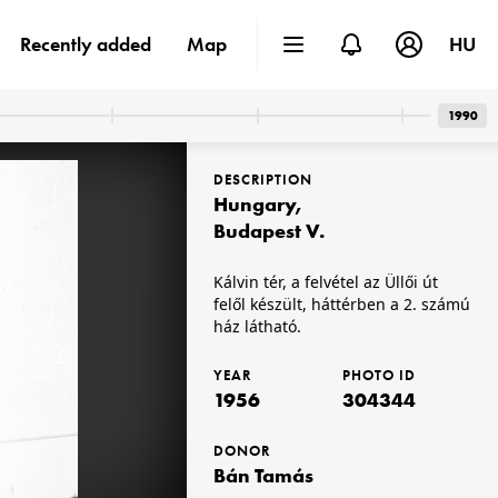
Recently added
Map
HU
1956
1990
DESCRIPTION
Hungary
,
Budapest V.
Kálvin tér, a felvétel az Üllői út
felől készült, háttérben a 2. számú
1956 · Budapest XI.
s 59. számú épületek.
kilátás a Bartók Béla út 72. számú házból a Móricz Zsigmond (Horthy Miklós) körtér irányába.
ház látható.
YEAR
PHOTO ID
1956
304344
DONOR
Bán Tamás