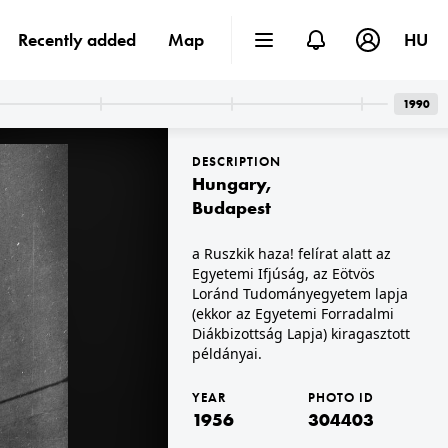
Recently added
Map
HU
1990
DESCRIPTION
Hungary
,
Budapest
a Ruszkik haza! felírat alatt az
Egyetemi Ifjúság, az Eötvös
1956 · Hungary
Loránd Tudományegyetem lapja
(ekkor az Egyetemi Forradalmi
Diákbizottság Lapja) kiragasztott
példányai.
YEAR
PHOTO ID
1956
304403