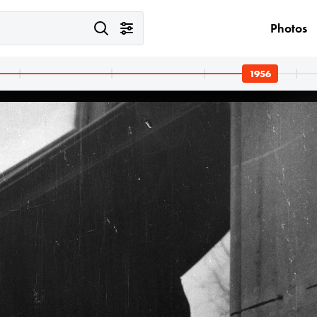
Photos
1956
1956
1956
rthy Miklós) körtér irányába.