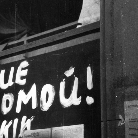
1956 · Sopron
1956 · Sopron
1956 · Sopron
Rózsa utca 10., a szoborfülkében Szent Flórián szobra.
Új utca, háttérben a Tűztorony.
Bécsi út, a felvétel a 9-11. számú épület előtt kés
 · Sopron
1956 · Sopron
1956 · Sopron
lek utca sarok, jobbra a Szentlélek-templom.
Sas tér, szemben a Bécsi út és jobbra a Fövenyverem torkolata.
Ikva patak, a felvé