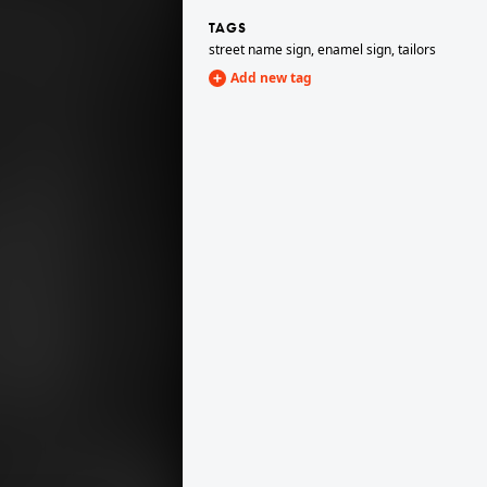
TAGS
street name sign
,
enamel sign
,
tailors
1957 · Bratislava
Add new tag
felé.
Mihály utca (Michalská ulica), szemben a Deák utca (Sedlárska ulica).
1957 · Bratislava
Zámocká ulica 34., zsinagóga.