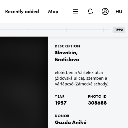
Recently added
Map
HU
1990
DESCRIPTION
Slovakia
,
Bratislava
előtérben a Vártelek utca
(Židovská ulica), szemben a
1957 · Bratislava
Hurbanovo námestie (Nagy Lajos tér) a Vármegyeház tér (Župné námestie) felé, szemben a Trinitáriusok temploma (Kostol Trinitarov).
Várlépcső (Zámocké schody).
YEAR
PHOTO ID
1957
308688
DONOR
Gazda Anikó