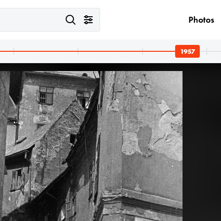
Photos
1957
1957 · Bratislava
1957 · Bratislava
1957 · Bratislava
a Vár egyik tornya.
Várlépcső (Zámocké schody).
a Hurbanovo námestie (Nagy Lajos tér) déli oldala, háttérben a Mihály-kapu toronycsúcsa.