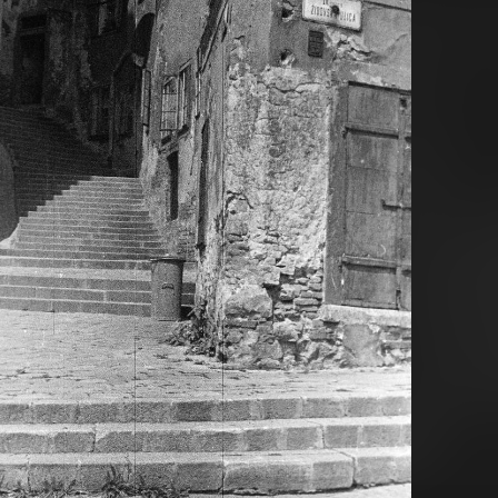
 · Bratislava
1957 · Bratislava
é námestie, háttérben fenn a Vár.
Mihály utca (Michalská ulica) a Deák utca (Sedlárska ulica) 
1957 · Bratislava
1957 · Bratislava
Ferenciek tere (Františkánske námestie).
Skalná ulica, szemben a Pozsonyi alagút a Várhegy alatt, fent a Vár.