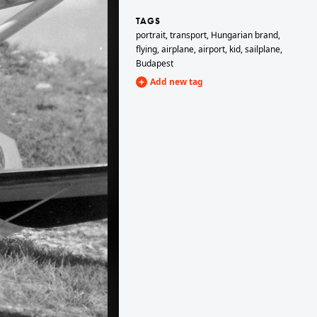
TAGS
portrait
,
transport
,
Hungarian brand
,
1955
flying
,
airplane
,
airport
,
kid
,
sailplane
,
Budapest
Add new tag
1955