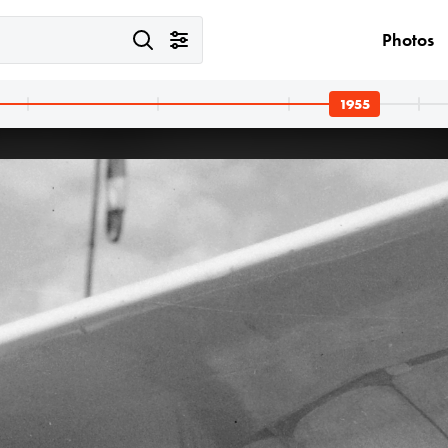
Photos
1955
t VII.
1955 · Esztergom
1955
. Balra a Madách tér, szemben a Dohány utca.
a felvétel a Bazilika melletti park kőfalánál készült, háttérben a Vármúzeum előtti várfal.