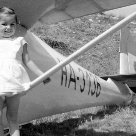
1955 · Hungary
1955
1955 · Budapest XI.
1955
a Felszabadulási Emlékmű (Kisfaludi Strobl Zsigmond) "Sárkányölő" mellékalakja.