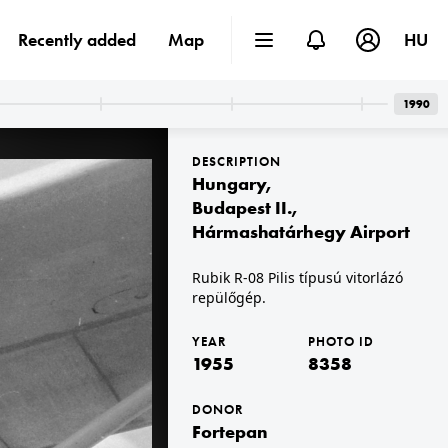
Recently added
Map
HU
1990
DESCRIPTION
Hungary
,
Budapest II.
,
Hármashatárhegy Airport
1955
Rubik R-08 Pilis típusú vitorlázó
Csepel (női) kerékpár.
repülőgép.
YEAR
PHOTO ID
1955
8358
DONOR
Fortepan