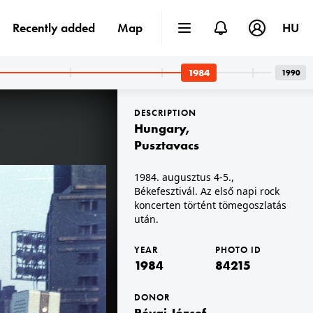
Recently added
Map
HU
1984
1990
DESCRIPTION
Hungary
,
Pusztavacs
1984. augusztus 4-5.,
Békefesztivál. Az első napi rock
Budapest III.
1984 · Budapest X.
part.
Harmat utca 6-8., a Kőbányai Rendőrkapitányság udvara.
koncerten történt tömegoszlatás
után.
YEAR
PHOTO ID
1984
84215
DONOR
Révai József