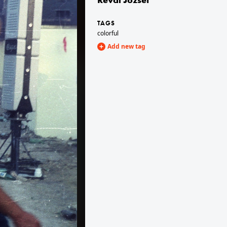
TAGS
1984 · Budapest VIII.
colorful
Blaha Lujza tér.
Add new tag
1984 · Sopron
Új utca, balról a harmadik Amerigo Tot (Tóth Imre) szobrászművész.