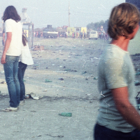
· Budapest VIII.,Budapest VII.
1984 · Budapest VIII.
 út a Síp utcától a Blaha Lujza tér felé nézve.
Blaha Lujza tér, igazoltatás.
1984