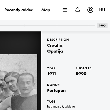
Recently added
Map
HU
1990
DESCRIPTION
Croatia
,
Opatija
1911
YEAR
PHOTO ID
1911
8990
DONOR
Fortepan
TAGS
bathing suit
,
tableau