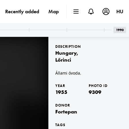
Recently added
Map
HU
1990
DESCRIPTION
Hungary
,
Lőrinci
Állami óvoda.
1955 · Budapest IV.
Újpesti-öböl, Népsziget, MAHART hajójavító.
YEAR
PHOTO ID
1955
9309
DONOR
Fortepan
TAGS