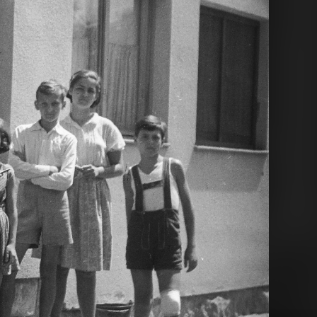
1955
1955
 III.
1955
1955
 a Duna felé.