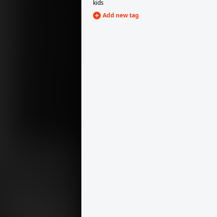
kids
Add new tag
1955 · Budapest II. · Hármashatárhegy Airport
Rubik R-08 Pilis típusú vitorlázó repülőgép.
1955 · Buják
az Ikarus 55 típusú autóbusz az egykori vadászkastély előtt áll.