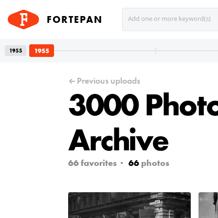
FORTEPAN
Add one or more keyword(s)
1955
1955
 2024
Previous uploads
3000 Phot
 with
Archive
or
nce
66 favorites
66
photos
 of
th