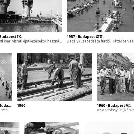
· Budapest IX.
1957 · Budapest XIII.
vízmű építkezésekor használt keszonok a Ráckevei (Soroksári)-Duna parton, a Kén utcai lejáró közelében.
Dagály (Szabadság) fürdő. Háttérben az Árpád híd pesti hí
t VIII.
1960
1960 · Budapest VI.
Színház épületéből.
az Andrássy út (Népköztársaság útja) és a Nagymező utca kereszteződése az Oktogon (November 7. tér) felé nézve. A felvétel az Andrássy út (Népköztársaság útja) Bajcsy-Zsilinszky út és az Oktogon (November 7. tér) közötti 