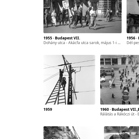
 2024
1955 · Budapest VII.
1956 
Dohány utca - Akácfa utca sarok, május 1-i felvonulás résztvevői.
Dél-pesti ipari 
rains
reds
,
s of
re
ains,
e
1959
1960 · Budapest VII.,Budapes
Rálátás a Rákóczi út - Erzsébet (Lenin) körút sarokra és az EMKE-házra a Nemzeti 