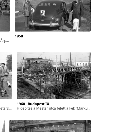
1958
dfője.
1960 · Budapest IX.
szakaszának 1960. nyarán történt átépítése során készült.
hídépítés a Mester utca felett a Fék (Markusovszky) utcánál, a Gubacsi út - Könyves Kálmán körút közötti villamos vonalszakaszán.