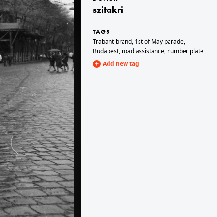
szitakri
1974 · Budapest XIV.
TAGS
Ötvenhatosok tere (Felvonulási tér), május 1-i felvonulás.
Trabant-brand
,
1st of May parade
,
Budapest
,
road assistance
,
number plate
Add new tag
1974 · Budapest XIV.
torkolata.
Ajtósi Dürer sor - Dózsa György út sarok, május 1-i felvonulók az Aréna patika előtt.