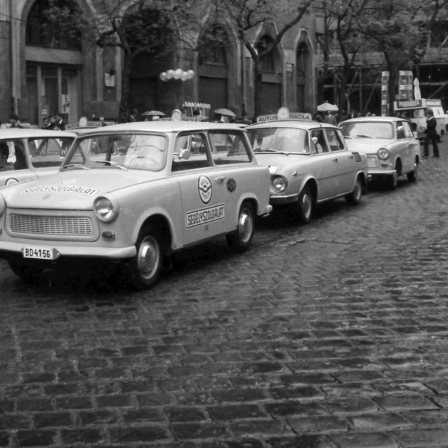
1974 · Budapest VII.,Budapest XIV.
1974 · Budapest VII.,Budapest XIV.
Ötvenhatosok tere (Felvonulási tér), május 1-i felvonulás, jobbra a háttérben a Dózsa György út épületei.
Ötvenhatosok tere (Felvonulási tér), május 1-i felvonulás, háttérben a Dózsa György út épületei.
 Budapest XIV.
1974 · Budapest VII.,Budapest XIV.
sor - Dózsa György út sarok, május 1-i felvonulók az Aréna patika előtt.
május 1-i felvonulók a Dózsa György úton, jobbra az István (Landler Jenő) utca 