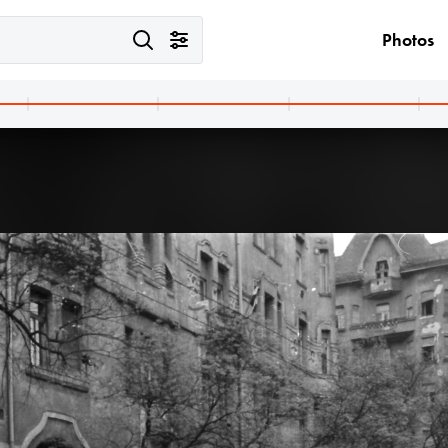
Photos
· Budapest VII.,Budapest XIV.
1974 · Budapest VII.,Budapest XIV.
 tere (Felvonulási tér), május 1-i felvonulás, jobbra a háttérben a Dózsa György út épületei.
Ötvenhatosok tere (Felvonulási tér), május 1-i felvonulás, háttérben a Dózsa György 